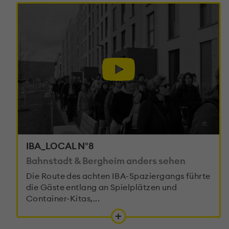
IBA_LOCAL N°8
Bahnstadt & Bergheim anders sehen
Die Route des achten IBA-Spaziergangs führte
die Gäste entlang an Spielplätzen und
Container-Kitas,...