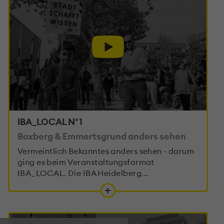
IBA_LOCAL N°1
Boxberg & Emmertsgrund anders sehen
Vermeintlich Bekanntes anders sehen - darum
ging es beim Veranstaltungsformat
IBA_LOCAL. Die IBA Heidelberg...