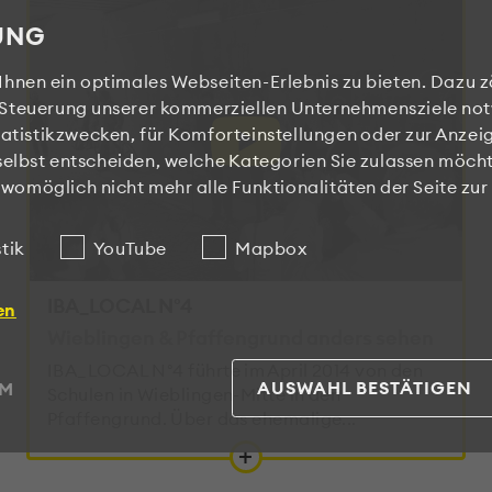
UNG
hnen ein optimales Webseiten-Erlebnis zu bieten. Dazu z
ie Steuerung unserer kommerziellen Unternehmensziele not
atistikzwecken, für Komforteinstellungen oder zur Anzeig
selbst entscheiden, welche Kategorien Sie zulassen möcht
n womöglich nicht mehr alle Funktionalitäten der Seite zu
stik
YouTube
Mapbox
IBA_LOCAL N°4
en
Wieblingen & Pfaffengrund anders sehen
IBA_LOCAL N°4 führte im April 2014 von den
AUSWAHL BESTÄTIGEN
UM
Schulen in Wieblingen-Mitte in den
Pfaffengrund. Über das ehemalige...