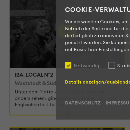
✖
COOKIE-VERWALT
Wir verwenden Cookies, um I
Betrieb der Seite und für d
die lediglich zu anonymen St
genutzt werden. Sie können 
auf Basis Ihrer Einstellunge
Notwendig
Stati
IBA_LOCAL N°2
Details anzeigen/ausblend
Weststadt & Südstadt anders sehen
Unter dem Motto »Weststadt & Südstadt
anders sehen« ging es im November 2013 vom
DATENSCHUTZ
IMPRESS
Englischen Institut über den...