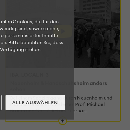
ählen Cookies, die für den
wendig sind, sowie solche,
e personalisierter Inhalte
en. Bitte beachten Sie, dass
r Verfügung stehen.
IBA_LOCAL N°3
Neuenheim & Handschuhsheim anders
sehen
Bei einem Spaziergang durch Neuenheim und
ALLE AUSWÄHLEN
Handschuhsheim wanderten Prof. Michael
Braum und Carl Zillich im Februar...