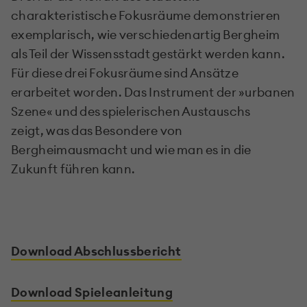
charakteristische Fokusräume demonstrieren
exemplarisch, wie verschiedenartig Bergheim
als Teil der Wissensstadt gestärkt werden kann.
Für diese drei Fokusräume sind Ansätze
erarbeitet worden.
Das Instrument der »urbanen
Szene« und des spielerischen Austauschs
zeigt,
was
das Besondere von
Bergheimausmacht und wie man es
in die
Zukunft führen kann.
Download Abschlussbericht
Download Spieleanleitung