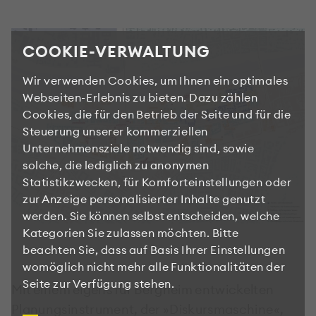
COOKIE-VERWALTUNG
Wir verwenden Cookies, um Ihnen ein optimales
Webseiten-Erlebnis zu bieten. Dazu zählen
Cookies, die für den Betrieb der Seite und für die
Steuerung unserer kommerziellen
Unternehmensziele notwendig sind, sowie
solche, die lediglich zu anonymen
Statistikzwecken, für Komforteinstellungen oder
zur Anzeige personalisierter Inhalte genutzt
werden. Sie können selbst entscheiden, welche
Kategorien Sie zulassen möchten. Bitte
beachten Sie, dass auf Basis Ihrer Einstellungen
womöglich nicht mehr alle Funktionalitäten der
Seite zur Verfügung stehen.
Mit einem eigens für Bergheim entwickelten
Planungsinstrument, der »Diskursmaschine«,